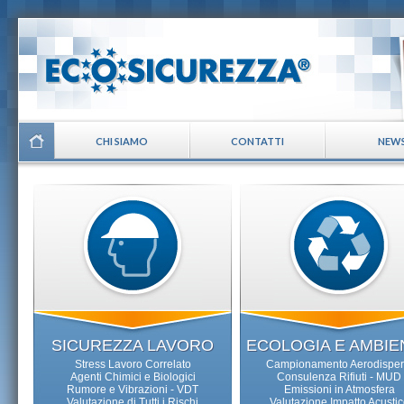
CHI SIAMO
CONTATTI
NEW
SICUREZZA LAVORO
ECOLOGIA E AMBIE
Stress Lavoro Correlato
Campionamento Aerodisper
Agenti Chimici e Biologici
Consulenza Rifiuti - MUD
Rumore e Vibrazioni - VDT
Emissioni in Atmosfera
Valutazione di Tutti i Rischi
Valutazione Impatto Acustic