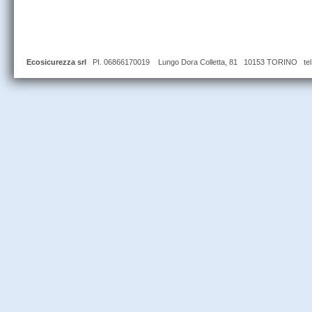
Ecosicurezza srl
PI. 06866170019 Lungo Dora Colletta, 81 10153 TORINO tel 0