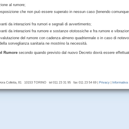
zione al rumore;
di esposizione che non può essere superato in nessun caso (tenendo comunque 
rivanti da interazioni fra rumori e segnali di avvertimento;
erivanti da interazioni fra rumore e sostanze ototossiche e fra rumore e vibrazion
a valutazione del rumore con cadenza almeno quadriennale o in caso di notevo
 della sorveglianza sanitaria ne mostrino la necessità.
del Rumore
secondo quando previsto dal nuovo Decreto dovrà essere effettuat
a Colletta, 81 10153 TORINO tel 011 23 31 95 fax 011 23 54 69 |
Privacy
|
Informativa